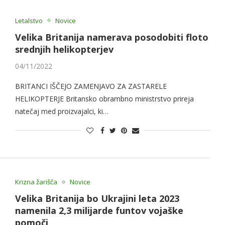
Letalstvo
Novice
Velika Britanija namerava posodobiti floto
srednjih helikopterjev
04/11/2022
BRITANCI IŠČEJO ZAMENJAVO ZA ZASTARELE
HELIKOPTERJE Britansko obrambno ministrstvo prireja
natečaj med proizvajalci, ki…
Krizna žarišča
Novice
Velika Britanija bo Ukrajini leta 2023
namenila 2,3 milijarde funtov vojaške
pomoči