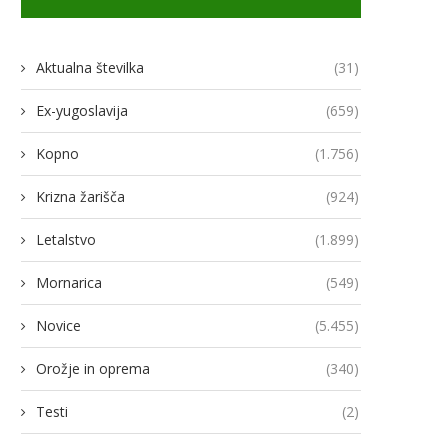
Aktualna številka
(31)
Ex-yugoslavija
(659)
Kopno
(1.756)
Krizna žarišča
(924)
Letalstvo
(1.899)
Mornarica
(549)
Novice
(5.455)
Orožje in oprema
(340)
Testi
(2)