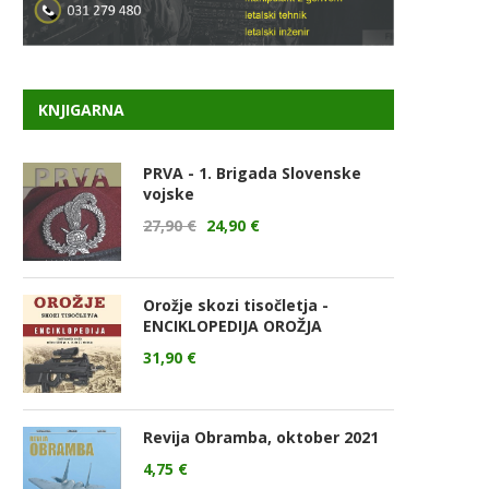
KNJIGARNA
PRVA - 1. Brigada Slovenske
vojske
27,90
€
24,90
€
Orožje skozi tisočletja -
ENCIKLOPEDIJA OROŽJA
31,90
€
Revija Obramba, oktober 2021
4,75
€