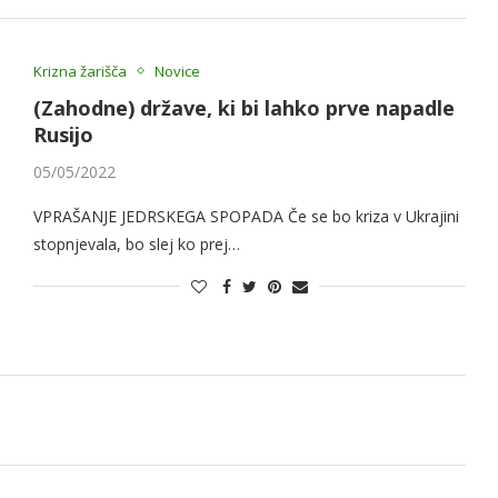
Krizna žarišča
Novice
(Zahodne) države, ki bi lahko prve napadle
Rusijo
05/05/2022
VPRAŠANJE JEDRSKEGA SPOPADA Če se bo kriza v Ukrajini
stopnjevala, bo slej ko prej…