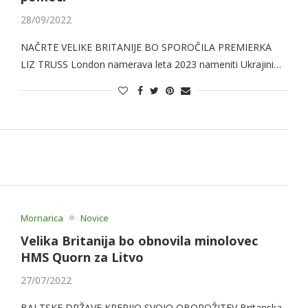
28/09/2022
NAČRTE VELIKE BRITANIJE BO SPOROČILA PREMIERKA
LIZ TRUSS London namerava leta 2023 nameniti Ukrajini…
Mornarica
Novice
Velika Britanija bo obnovila minolovec
HMS Quorn za Litvo
27/07/2022
BALTSKE DRŽAVE KREPIJO SVOJO OBOROŽITEV Britanska