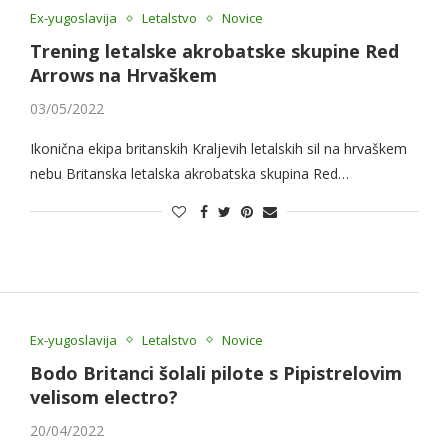
Ex-yugoslavija
Letalstvo
Novice
Trening letalske akrobatske skupine Red
Arrows na Hrvaškem
03/05/2022
Ikonična ekipa britanskih Kraljevih letalskih sil na hrvaškem
nebu Britanska letalska akrobatska skupina Red…
Ex-yugoslavija
Letalstvo
Novice
Bodo Britanci šolali pilote s Pipistrelovim
velisom electro?
20/04/2022