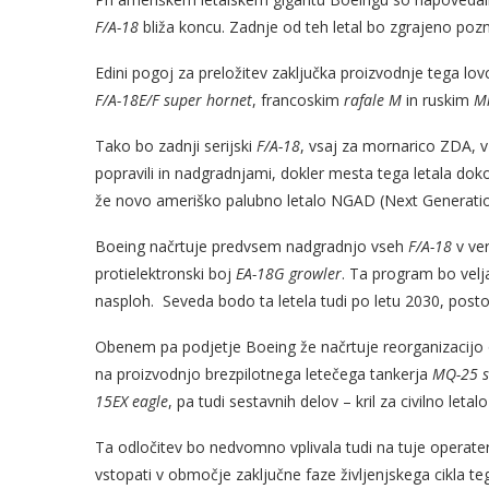
F/A-18
bliža koncu. Zadnje od teh letal bo zgrajeno poz
Edini pogoj za preložitev zaključka proizvodnje tega lovc
F/A-18E/F super hornet
, francoskim
rafale M
in ruskim
M
Tako bo zadnji serijski
F/A-18
, vsaj za mornarico ZDA, vzl
popravili in nadgradnjami, dokler mesta tega letala do
že novo ameriško palubno letalo NGAD (Next Generati
Boeing načrtuje predvsem nadgradnjo vseh
F/A-18
v ve
protielektronski boj
EA-18G growler
. Ta program bo velja
nasploh. Seveda bodo ta letela tudi po letu 2030, postop
Obenem pa podjetje Boeing že načrtuje reorganizacijo 
na proizvodnjo brezpilotnega letečega tankerja
MQ-25 s
15EX eagle
, pa tudi sestavnih delov – kril za civilno leta
Ta odločitev bo nedvomno vplivala tudi na tuje operate
vstopati v območje zaključne faze življenjskega cikla tega