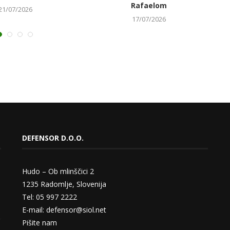
Rafaelom
21/07/2026
17/07/2026
DEFENSOR D.O.O.
Hudo – Ob mlinščici 2
1235 Radomlje, Slovenija
Tel: 05 997 2222
E-mail: defensor@siol.net
Pišite nam