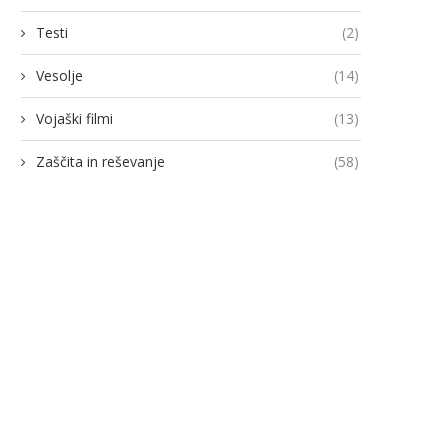
Testi
(2)
Vesolje
(14)
Vojaški filmi
(13)
Zaščita in reševanje
(58)
odja Ukroboronproma Herman
Lovci rafale za Ukrajino p
Smetanin odstopil
novimi gripni E