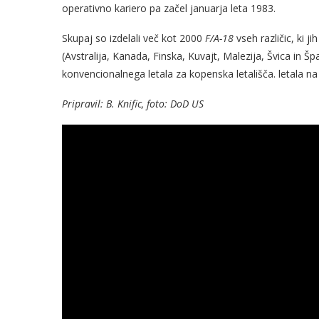
operativno kariero pa začel januarja leta 1983.
Skupaj so izdelali več kot 2000
F/A-18
vseh različic, ki 
(Avstralija, Kanada, Finska, Kuvajt, Malezija, Švica in 
konvencionalnega letala za kopenska letališča. letala na 
Pripravil: B. Knific, foto: DoD US