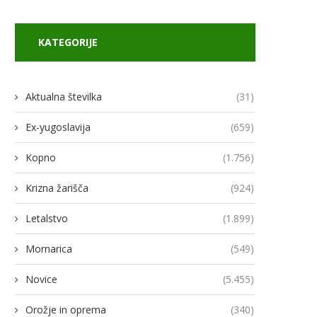
KATEGORIJE
Aktualna številka
(31)
Ex-yugoslavija
(659)
Kopno
(1.756)
Krizna žarišča
(924)
Letalstvo
(1.899)
Mornarica
(549)
Novice
(5.455)
Orožje in oprema
(340)