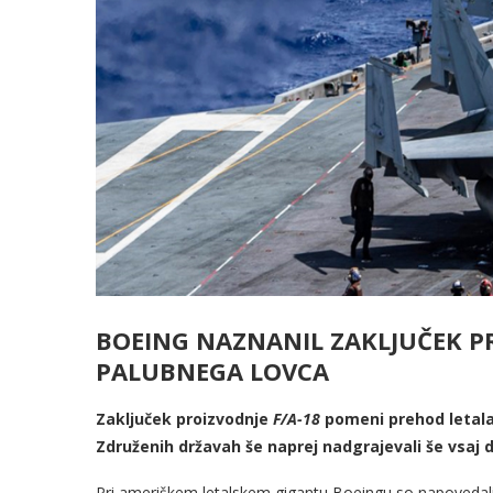
BOEING NAZNANIL ZAKLJUČEK 
PALUBNEGA LOVCA
Zaključek proizvodnje
F/A-18
pomeni prehod letala 
Združenih državah še naprej nadgrajevali še vsaj d
Pri ameriškem letalskem gigantu Boeingu so napovedal