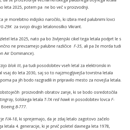
no leta 2025, potem pa ne bo več v proizvodnji.
a je morebitno indijsko naročilo, ki izbira med palubnimi lovci
iG-29K
za svojo drugo letalonosilko Vikrant.
etel leta 2025, nato pa bo življenjski cikel tega letala podprt le s
končno ne prevzamejo palubne različice
F-35
, ali pa že morda tudi
on Air Dominance).
rzijo
blok III
, pa tudi posodobitev vseh letal za elektronski in
l vsaj do leta 2030, saj so to najzmogljivejša tovrstna letala
oma pa jih bodo razgradili in pripravilo mesto za novejša letala.
obstoječih proizvodnih obratov zanje, ki se bodo osredotočila
tingray
, šolskega letala
T-7A red hawk
in posodobitev lovca
F-
lo Boeing
B-777
.
rje
F/A-18
, ki sprejemajo, da je zdaj letalo zagotovo začelo
 letala 4. generacije, ki je prvič poletel davnega leta 1978,