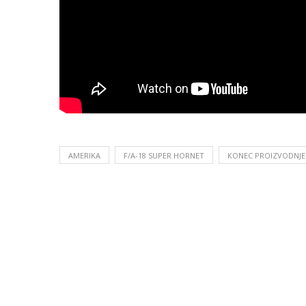
AMERIKA
F/A-18 SUPER HORNET
KONEC PROIZVODNJE