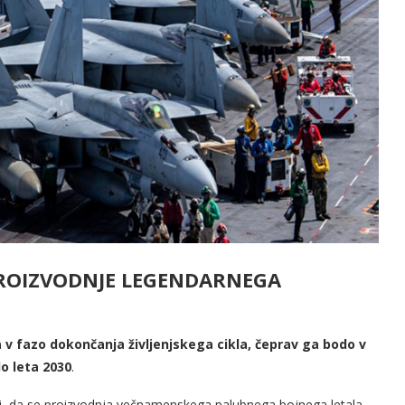
PROIZVODNJE LEGENDARNEGA
v fazo dokončanja življenjskega cikla, čeprav ga bodo v
o leta 2030
.
i, da se proizvodnja večnamenskega palubnega bojnega letala