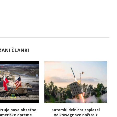
ZANI ČLANKI
črtuje nove obsežne
Katarski delničar zapletel
V
ameriške opreme
Volkswagnove načrte z