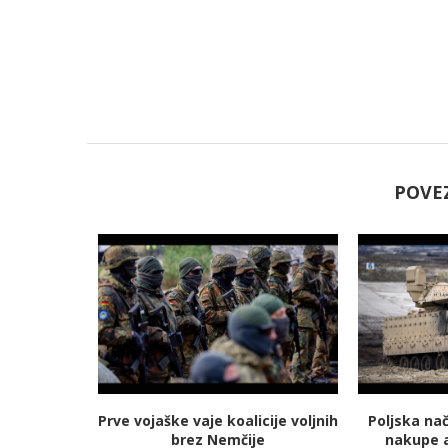
POVE
jmanj
Prve vojaške vaje koalicije voljnih
Poljska na
 energetski
brez Nemčije
nakupe 