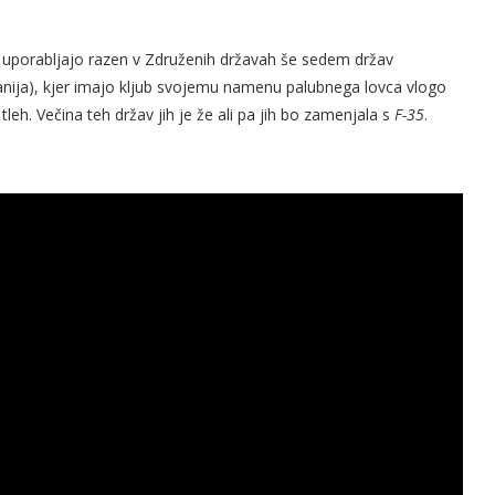
jih uporabljajo razen v Združenih državah še sedem držav
Španija), kjer imajo kljub svojemu namenu palubnega lovca vlogo
tleh. Večina teh držav jih je že ali pa jih bo zamenjala s
F-35
.