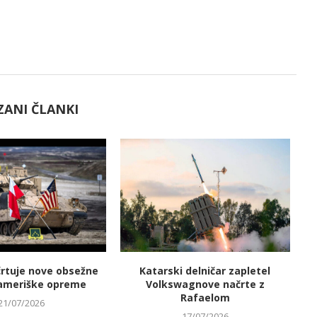
ZANI ČLANKI
črtuje nove obsežne
Katarski delničar zapletel
V
ameriške opreme
Volkswagnove načrte z
Rafaelom
21/07/2026
17/07/2026