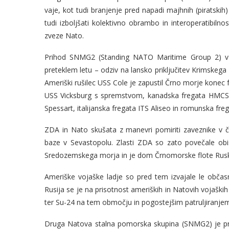
vaje, kot tudi branjenje pred napadi majhnih (piratskih
tudi izboljšati kolektivno obrambo in interoperatibiln
zveze Nato.
Prihod SNMG2 (Standing NATO Maritime Group 2) v Č
preteklem letu – odziv na lansko priključitev Krimskega 
Ameriški rušilec USS Cole je zapustil Črno morje konec f
USS Vicksburg s spremstvom, kanadska fregata HMCS F
Spessart, italijanska fregata ITS Aliseo in romunska fr
ZDA in Nato skušata z manevri pomiriti zaveznike v črn
baze v Sevastopolu. Zlasti ZDA so zato povečale obi
Sredozemskega morja in je dom Črnomorske flote Rus
Ameriške vojaške ladje so pred tem izvajale le občas
Rusija se je na prisotnost ameriških in Natovih vojaških 
ter Su-24 na tem območju in pogostejšim patruljiranje
Druga Natova stalna pomorska skupina (SNMG2) je pre