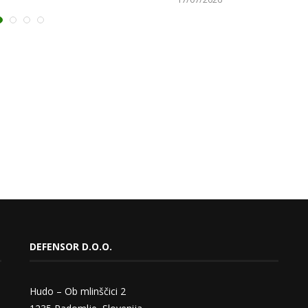
DEFENSOR D.O.O.
Hudo – Ob mlinščici 2