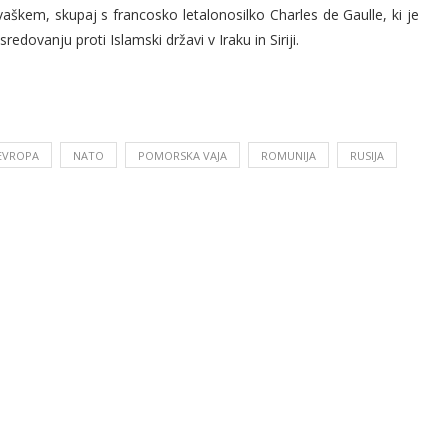
 Hrvaškem, skupaj s francosko letalonosilko Charles de Gaulle, ki je
redovanju proti Islamski državi v Iraku in Siriji.
EVROPA
NATO
POMORSKA VAJA
ROMUNIJA
RUSIJA