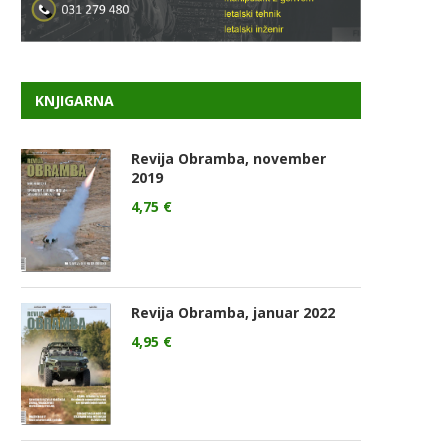
KNJIGARNA
Revija Obramba, november
2019
4,75
€
Revija Obramba, januar 2022
4,95
€