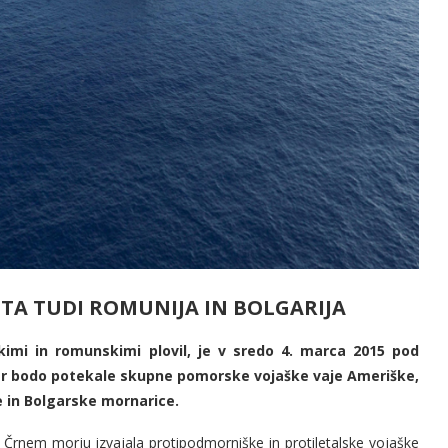
ETA TUDI ROMUNIJA IN BOLGARIJA
kimi in romunskimi plovil, je v sredo 4. marca 2015 pod
jer bodo potekale skupne pomorske vojaške vaje Ameriške,
 in Bolgarske mornarice.
rnem morju izvajala protipodmorniške in protiletalske vojaške