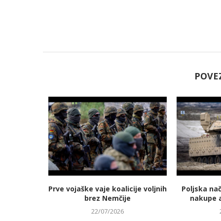
POVE
jmanj
Prve vojaške vaje koalicije voljnih
Poljska na
 energetski
brez Nemčije
nakupe 
22/07/2026