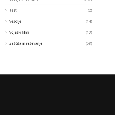
Testi
(2)
Vesolje
(14)
Vojaški filmi
(13)
Zaščita in reševanje
(58)