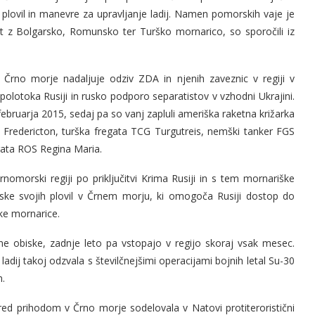
) plovil in manevre za upravljanje ladij. Namen pomorskih vaje je
ost z Bolgarsko, Romunsko ter Turško mornarico, so sporočili iz
rno morje nadaljuje odziv ZDA in njenih zaveznic v regiji v
polotoka Rusiji in rusko podporo separatistov v vzhodni Ukrajini.
ebruarja 2015, sedaj pa so vanj zapluli ameriška raketna križarka
redericton, turška fregata TCG Turgutreis, nemški tanker FGS
egata ROS Regina Maria.
omorski regiji po priključitvi Krima Rusiji in s tem mornariške
ske svojih plovil v Črnem morju, ki omogoča Rusiji dostop do
ke mornarice.
ne obiske, zadnje leto pa vstopajo v regijo skoraj vsak mesec.
ladij takoj odzvala s številčnejšimi operacijami bojnih letal Su-30
m.
d prihodom v Črno morje sodelovala v Natovi protiteroristični