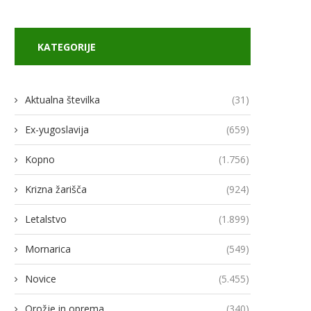
KATEGORIJE
Aktualna številka
(31)
Ex-yugoslavija
(659)
Kopno
(1.756)
Krizna žarišča
(924)
Letalstvo
(1.899)
Mornarica
(549)
odja Ukroboronproma Herman
Lovci rafale za Ukrajino p
Smetanin odstopil
novimi gripni E
Novice
(5.455)
14/07/2026
13/07/2026
Orožje in oprema
(340)