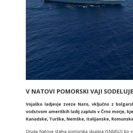
V NATOVI POMORSKI VAJI SODELUJ
Vojaško ladjevje zveze Nato, vključno z bolgars
vodstvom ameriških ladij zaplulo v Črno morje, k
Kanadske, Turške, Nemške, Italijanske, Romunske
Druga Natova stalna pomorska skupina (SNMG2) bo v Č