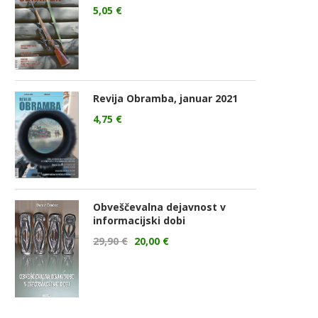
5,05
€
Revija Obramba, januar 2021
4,75
€
Obveščevalna dejavnost v
informacijski dobi
29,90
€
20,00
€