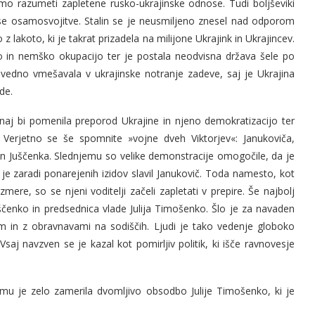
mo razumeti zapletene rusko-ukrajinske odnose. Tudi boljševiki
kuse osamosvojitve. Stalin se je neusmiljeno znesel nad odporom
z lakoto, ki je takrat prizadela na milijone Ukrajink in Ukrajincev.
o in nemško okupacijo ter je postala neodvisna država šele po
vedno vmešavala v ukrajinske notranje zadeve, saj je Ukrajina
de.
aj bi pomenila preporod Ukrajine in njeno demokratizacijo ter
 Verjetno se še spomnite »vojne dveh Viktorjev«: Janukoviča,
 Juščenka. Slednjemu so velike demonstracije omogočile, da je
je zaradi ponarejenih izidov slavil Janukovič. Toda namesto, kot
zmere, so se njeni voditelji začeli zapletati v prepire. Še najbolj
ščenko in predsednica vlade Julija Timošenko. Šlo je za navaden
em in z obravnavami na sodiščih. Ljudi je tako vedenje globoko
 Vsaj navzven se je kazal kot pomirljiv politik, ki išče ravnovesje
mu je zelo zamerila dvomljivo obsodbo Julije Timošenko, ki je