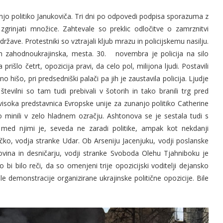
njo politiko Janukoviča. Tri dni po odpovedi podpisa sporazuma z
zgrinjati množice. Zahtevale so preklic odločitve o zamrznitvi
žave. Protestniki so vztrajali kljub mrazu in policijskemu nasilju.
em zahodnoukrajinska, mesta. 30. novembra je policija na silo
prišlo četrt, opozicija pravi, da celo pol, milijona ljudi. Postavili
o hišo, pri predsedniški palači pa jih je zaustavila policija. Ljudje
evilni so tam tudi prebivali v šotorih in tako branili trg pred
 visoka predstavnica Evropske unije za zunanjo politiko Catherine
 minili v zelo hladnem ozračju. Ashtonova se je sestala tudi s
n med njimi je, seveda ne zaradi politike, ampak kot nekdanji
 Kličko, vodja stranke Udar. Ob Arseniju Jacenjuku, vodji poslanske
ovina in desničarju, vodji stranke Svoboda Olehu Tjahniboku je
o bi bilo reči, da so omenjeni trije opozicijski voditelji dejansko
ile demonstracije organizirane ukrajinske politične opozicije. Bile