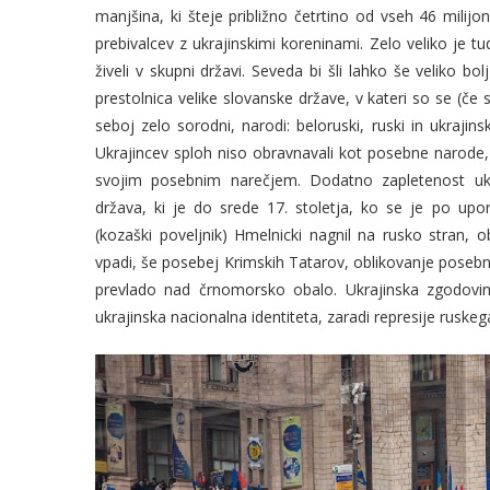
manjšina, ki šteje približno četrtino od vseh 46 milijon
prebivalcev z ukrajinskimi koreninami. Zelo veliko je tu
živeli v skupni državi. Seveda bi šli lahko še veliko bo
prestolnica velike slovanske države, v kateri so se (če
seboj zelo sorodni, narodi: beloruski, ruski in ukrajinsk
Ukrajincev sploh niso obravnavali kot posebne narode,
svojim posebnim narečjem. Dodatno zapletenost ukra
država, ki je do srede 17. stoletja, ko se je po u
(kozaški poveljnik) Hmelnicki nagnil na rusko stran, o
vpadi, še posebej Krimskih Tatarov, oblikovanje posebne
prevlado nad črnomorsko obalo. Ukrajinska zgodovina
ukrajinska nacionalna identiteta, zaradi represije ruskega