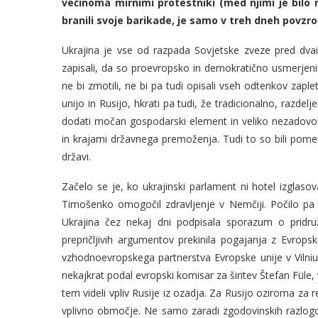
večinoma mirnimi protestniki (med njimi je bilo n
branili svoje barikade, je samo v treh dneh povzro
Ukrajina je vse od razpada Sovjetske zveze pred dvai
zapisali, da so proevropsko in demokratično usmerjeni 
ne bi zmotili, ne bi pa tudi opisali vseh odtenkov zapl
unijo in Rusijo, hkrati pa tudi, že tradicionalno, razdel
dodati močan gospodarski element in veliko nezadovolj
in krajami državnega premoženja. Tudi to so bili pome
državi.
Začelo se je, ko ukrajinski parlament ni hotel izglasovat
Timošenko omogočil zdravljenje v Nemčiji. Počilo pa j
Ukrajina čez nekaj dni podpisala sporazum o pridru
prepričljivih argumentov prekinila pogajanja z Evropsk
vzhodnoevropskega partnerstva Evropske unije v Vilnius
nekajkrat podal evropski komisar za širitev Štefan Füle,
tem videli vpliv Rusije iz ozadja. Za Rusijo oziroma za 
vplivno območje. Ne samo zaradi zgodovinskih razlogo