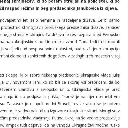
ekaj skrajnežev, ki so potem streljali na policiste), ki so
čil razpad režima in beg predsednika Janukoviča iz Kijeva.
ndvajsetimi leti zelo nemirna in razdeljena država. Če bi samo
protestniki strmoglavili proruskega predsednika države, se sicer
etenega stanja v Ukrajini. Ta država je res razpeta med Evropsko
jena na »ukrajinski« zahod in »ruski« vzhod. Toda tudi tu bi morali
stvo ljudi nad nesposobnimi oblastmi, nad razširjeno korupcijo
mbni elementi zapletenih dogodkov v zadnjih treh mesecih v tej
i sklepa, ki bi zaprti nekdanji predsednici ukrajinske vlade Juliji
e 21. novembra lani, ko so bili že skoraj vsi prepričani, da bo
žitvenem članstvu z Evropsko unijo. Ukrajinska vlada je brez
o unijo in do podpisa ni prišlo, čeprav je na njem temeljil vrh
u. Ta zasuk je osupnil uradni Bruselj in v Ukrajino se je potem
 vendar je vedno naletel na izgovore ukrajinske strani. Mnogi so v
režim predsednika Vladimirja Putina Ukrajina še vedno predstavlja
v, ampak tudi dejstva, da na vzhodu Ukrajine živi močna ruska