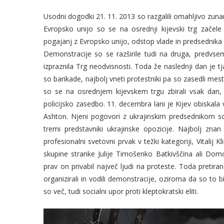
Usodni dogodki 21. 11. 2013 so razgalili omahljivo zuna
Evropsko unijo so se na osrednji kijevski trg začele 
pogajanj z Evropsko unijo, odstop vlade in predsednika dr
Demonstracije so se razširile tudi na druga, predvs
izpraznila Trg neodvisnosti. Toda že naslednji dan je tja 
so barikade, najbolj vneti protestniki pa so zasedli mestn
so se na osrednjem kijevskem trgu zbirali vsak dan, št
policijsko zasedbo. 11. decembra lani je Kijev obiskala
Ashton. Njeni pogovori z ukrajinskim predsednikom so
tremi predstavniki ukrajinske opozicije. Najbolj zna
profesionalni svetovni prvak v težki kategoriji, Vitalij
skupine stranke Julije Timošenko Batkivščina ali Dom
prav on privabil največ ljudi na proteste. Toda pretiran
organizirali in vodili demonstracije, oziroma da so to b
so več, tudi socialni upor proti kleptokratski eliti.