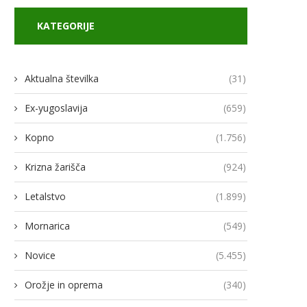
KATEGORIJE
Aktualna številka
(31)
Ex-yugoslavija
(659)
Kopno
(1.756)
Krizna žarišča
(924)
Letalstvo
(1.899)
Mornarica
(549)
Novice
(5.455)
Orožje in oprema
(340)