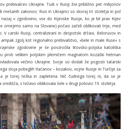
ov prebivalcev Ukrajine. Tudi v Rusiji živi približno pet milijonov
di mešanih zakonov; Rusi in Ukrajinci so skoraj tri stoletja in pol
lj nazaj v zgodovino, vse do Kijevske Rusije, ko je bil prav Kijev
 se omejimo samo na Slovane) počasi začeli oblikovati trije, med
i. V carski Rusiji, centralizirani in despotski državi, Belorusov in
 ampak zgolj kot regionalno prebivalstvo, »bele in male Ruse« s
jinske zgodovine je še povzročila litovsko-poljska katoliška
poru proti velikim poljskim plemičem magnatom kozaški hetman
bvladovala večino Ukrajine. Svoje so dodali še pogosti tatarski
ga sloja pobeglih tlačanov – kozakov, vojne Rusije in Turčije za
 je torej težka in zapletena. Nič čudnega torej ni, da se je
 središča, s težavo oblikovala šele v drugi polovici 19. stoletja.