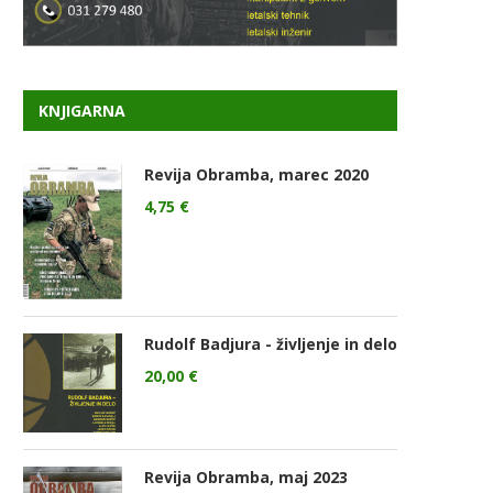
KNJIGARNA
Revija Obramba, marec 2020
4,75
€
Rudolf Badjura - življenje in delo
20,00
€
Revija Obramba, maj 2023