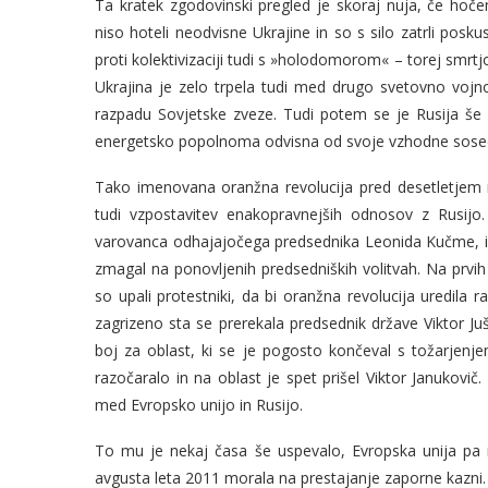
Ta kratek zgodovinski pregled je skoraj nuja, če hoče
niso hoteli neodvisne Ukrajine in so s silo zatrli pos
proti kolektivizaciji tudi s »holodomorom« – torej smrtjo 
Ukrajina je zelo trpela tudi med drugo svetovno vojn
razpadu Sovjetske zveze. Tudi potem se je Rusija še 
energetsko popolnoma odvisna od svoje vzhodne sose
Tako imenovana oranžna revolucija pred desetletjem n
tudi vzpostavitev enakopravnejših odnosov z Rusijo.
varovanca odhajajočega predsednika Leonida Kučme, in
zmagal na ponovljenih predsedniških volitvah. Na prvih 
so upali protestniki, da bi oranžna revolucija uredila ra
zagrizeno sta se prerekala predsednik države Viktor Ju
boj za oblast, ki se je pogosto končeval s tožarjenj
razočaralo in na oblast je spet prišel Viktor Janukovič.
med Evropsko unijo in Rusijo.
To mu je nekaj časa še uspevalo, Evropska unija pa 
avgusta leta 2011 morala na prestajanje zaporne kazni.