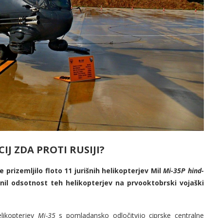
IJ ZDA PROTI RUSIJI?
e prizemljilo floto 11 jurišnih helikopterjev Mil
Mi-35P hind-
asnil odsotnost teh helikopterjev na prvooktobrski vojaški
elikopterjev
Mi-35
s pomladansko odločitvijo ciprske centralne