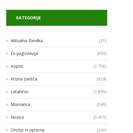
KATEGORIJE
Aktualna številka
(31)
Ex-yugoslavija
(659)
Kopno
(1.756)
Krizna žarišča
(924)
Letalstvo
(1.899)
Mornarica
(549)
Novice
(5.455)
Orožje in oprema
(340)