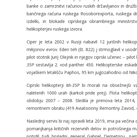
banke o zamrznitvi računov ruskih državljanov in družb, 
bančnega računa ruskega Rosoborexporta, ruskega dr
izdelki, in blokade ciprskega obrambnega ministrstv
helikopterjev ruskega izvora.
Ciper je leta 2002 v Rusiji nabavil 12 jurišnih heliko
milijonov evrov. Eden teh (št. 822) j strmoglavil v usodni
pilot stotnik Jurij Olejnik in njegov ciprski učenec – pi
35P
sestavlja 2. vod panther 450. Helikopterske eskad
vojaškem letališču Paphos, 95 km jugozahodno od Niko
Ciprski helikopterji
Mi-35P
bi morali na obsežnejši v
naletenih 1000 urah (karkoli pride prej). Flota helikopt
obdobju 2007 – 2008. Sledila je prenova leta 2014,
remontnem obratu (419 Aviatsionny Remontny Zavod, 
Naslednji servis bi naj opravili leta 2019, ima pa večina 
pomanjkanja kritičnih rezervnih delov in potrošnega mate
potrdil tudi brigadni general Gabriel Demetriou, na