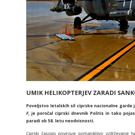
UMIK HELIKOPTERJEV ZARADI SANKC
Poveljstvo letalskih sil ciprske nacionalne garde j
F
, je poročal ciprski dnevnik Politis in tako poj
paradi ob 58. letu neodvisnosti.
Ciprski časopis povezuje pomanjkljivo vzdrževanje h