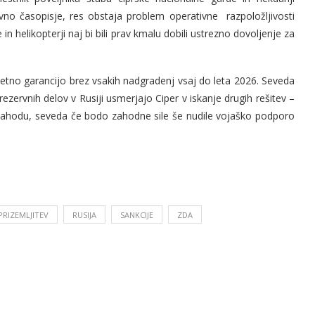
dnevno časopisje, res obstaja problem operativne razpoložljivosti
e in helikopterji naj bi bili prav kmalu dobili ustrezno dovoljenje za
letno garancijo brez vsakih nadgradenj vsaj do leta 2026. Seveda
 rezervnih delov v Rusiji usmerjajo Ciper v iskanje drugih rešitev –
zahodu, seveda če bodo zahodne sile še nudile vojaško podporo
PRIZEMLJITEV
RUSIJA
SANKCIJE
ZDA