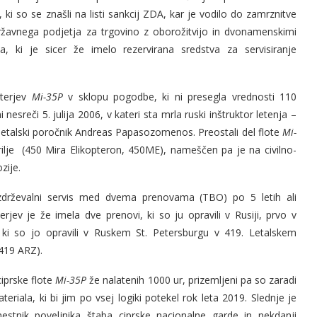
ki so se znašli na listi sankcij ZDA, kar je vodilo do zamrznitve
žavnega podjetja za trgovino z oborožitvijo in dvonamenskimi
a, ki je sicer že imelo rezervirana sredstva za servisiranje
pterjev
Mi-35P
v sklopu pogodbe, ki ni presegla vrednosti 110
 nesreči 5. julija 2006, v kateri sta mrla ruski inštruktor letenja –
lot letalski poročnik Andreas Papasozomenos. Preostali del flote
Mi-
rilje (450 Mira Elikopteron, 450ME), nameščen pa je na civilno-
zije.
zdrževalni servis med dvema prenovama (TBO) po 5 letih ali
erjev je že imela dve prenovi, ki so ju opravili v Rusiji, prvo v
 ki so jo opravili v Ruskem St. Petersburgu v 419. Letalskem
419 ARZ).
ciprske flote
Mi-35P
že nalatenih 1000 ur, prizemljeni pa so zaradi
riala, ki bi jim po vsej logiki potekel rok leta 2019. Slednje je
mestnik poveljnika štaba ciprske nacionalne garde in nekdanji