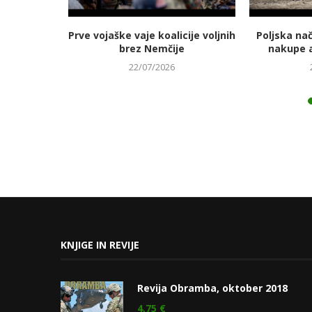
jmanj
Prve vojaške vaje koalicije voljnih
Poljska na
 energetski
brez Nemčije
nakupe 
22/07/2026
KNJIGE IN REVIJE
Revija Obramba, oktober 2018
4,75
€