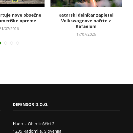
črtuje nove obsežne
Katarski delničar zapletel
V
ameriške opreme
Volkswagnove načrte z
Rafaelom
21/07/2026
17/07/2026
DEFENSOR D.O.O.
Hudo – Ob mlinščici 2
1235 Radomlje, Slovenija