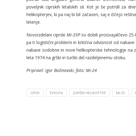
poveljnik ciprskih letalskih sil. Kot je še potrdil za 
helikopterjev, ki pa naj bi bil začasen, saj e iščejo rešitv
letenje.
Novoizdelani ciprski
Mi-35P
so dobili proizvajalčevo 25-
pa ti logistični problemi in kritična odvisnost od nabave
nabave sodobne in nove helikopterske tehnologije na 
leta 1974 na grški in turški del razdeljenemu otoku.
Pripravil: Igor Božinovski, foto: Mi-24
CIPER
EVROPA
JURIŠNI HELIKOPTER
MI-35